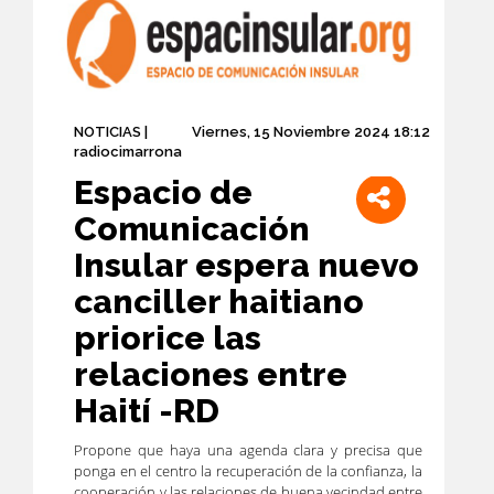
NOTICIAS |
Viernes, 15 Noviembre 2024 18:12
radiocimarrona
Espacio de
Comunicación
Insular espera nuevo
canciller haitiano
priorice las
relaciones entre
Haití -RD
Propone que haya una agenda clara y precisa que
ponga en el centro la recuperación de la confianza, la
cooperación y las relaciones de buena vecindad entre