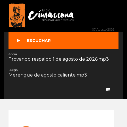
Audio Player
00:00
Use
Left/Right
07 Agosto 2026
Arrow
keys
ESCUCHAR
to
advance
one
Ahora
second,
Trovando respaldo 1 de agosto de 2026.mp3
Up/Down
arrows
Luego
to
Merengue de agosto caliente.mp3
advance
ten
seconds.
00:00
00:00